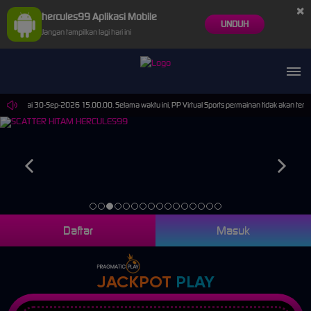
×
hercules99 Aplikasi Mobile
UNDUH
Jangan tampilkan lagi hari ini
00 sampai 30-Sep-2026 15.00.00. Selama waktu ini, PP Virtual Sports permainan tidak akan ter
Daftar
Masuk
JACKPOT
PLAY