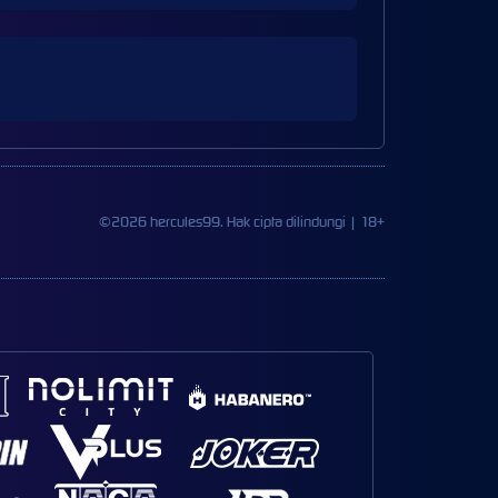
©2026 hercules99. Hak cipta dilindungi | 18+