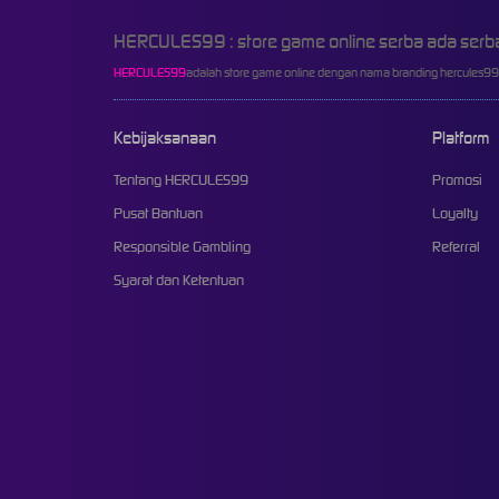
HERCULES99 : store game online serba ada serba 
HERCULES99
adalah store game online dengan nama branding hercules9
Kebijaksanaan
Platform
Tentang HERCULES99
Promosi
Pusat Bantuan
Loyalty
Responsible Gambling
Referral
Syarat dan Ketentuan