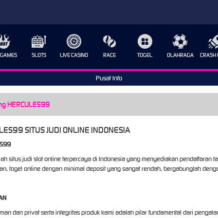
 GAMES
SLOTS
LIVE CASINO
RACE
TOGEL
OLAHRAGA
CRASH
Pusat Info
ang HERCULES99
ES99 SITUS JUDI ONLINE INDONESIA
S99
ah situs judi slot online terpercaya di Indonesia yang menyediakan pendaftaran taruh
an, togel online dengan minimal deposit yang sangat rendah, bergabunglah deng
AN
an dan privat serta integritas produk kami adalah pilar fundamental dari pengal