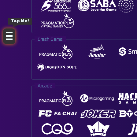
Tap Me!
Crash Game
Arcade