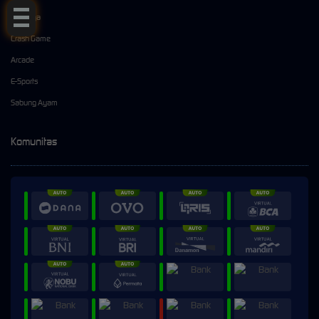
Olahraga
Crash Game
Arcade
E-Sports
Sabung Ayam
Komunitas