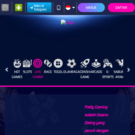
Main di
MASUK
DAFTAR
Telegram
HOT
SLOTS
LIVE
RACE
TOGEL
OLAHRAGA
CRASH
ARCADE
E-
SABUNG
PROM
GAMES
CASINO
GAME
SPORTS
AYAM
Pretty Gaming
adalah Kasino
Daring yang
penuh dengan