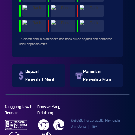
* Selama bank maintenance dan bank offline deposit dan penarikan
tidak dapat diproses
Deposit
Penarikan
Rata-rata 1 Menit
Rata-rata 3 Menit
Tanggung Jawab
Browser Yang
Bermain
Didukung
©2026 hercules99. Hak cipta
dilindungi | 18+