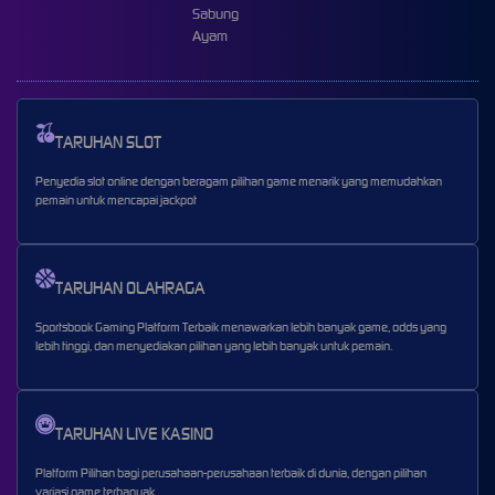
Sabung
Ayam
TARUHAN SLOT
Penyedia slot online dengan beragam pilihan game menarik yang memudahkan
pemain untuk mencapai jackpot
TARUHAN OLAHRAGA
Sportsbook Gaming Platform Terbaik menawarkan lebih banyak game, odds yang
lebih tinggi, dan menyediakan pilihan yang lebih banyak untuk pemain.
TARUHAN LIVE KASINO
Platform Pilihan bagi perusahaan-perusahaan terbaik di dunia, dengan pilihan
variasi game terbanyak