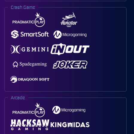
Crash Game
Arcade