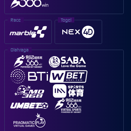
Race
Togel
Olahraga