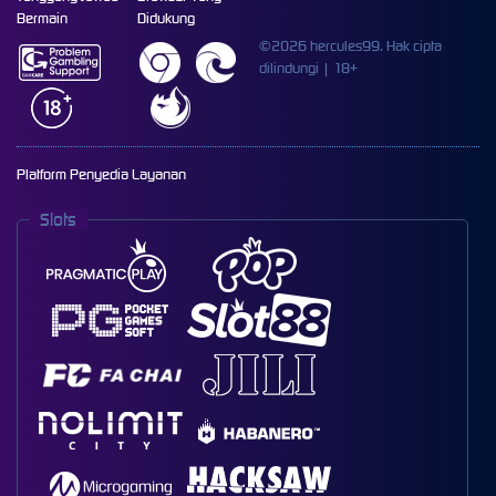
Bermain
Didukung
©2026 hercules99. Hak cipta
dilindungi | 18+
Platform Penyedia Layanan
Slots