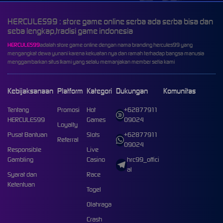
HERCULES99 : store game online serba ada serba bisa dan
seba lengkap,tradisi game indonesia
HERCULES99
adalah store game online dengan nama branding hercules99 yang
mengangkat dewa yunani karena kekuatan nya dan ramah terhadap bangsa manusia
menggambarkan situs lkami yang selalu memanjakan member setia kami
Kebijaksanaan
Platform
Kategori
Dukungan
Komunitas
Tentang
Promosi
Hot
+62877911
HERCULES99
Games
09024
Loyalty
Pusat Bantuan
Slots
+62877911
Referral
09024
Responsible
Live
Gambling
Casino
hrc99_offici
al
Syarat dan
Race
Ketentuan
Togel
Olahraga
Crash