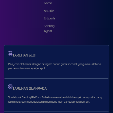
Game
Arcade
E-Sports
Sabung
Ayam
TARUHAN SLOT
Penyedia slot online dengan beragam pilihan game menarik yang memudahkan
pemain untuk mencapai jackpot
TARUHAN OLAHRAGA
Sportsbook Gaming Platform Terbaik menawarkan lebih banyak game, odds yang
lebih tinggi, dan menyediakan pilihan yang lebih banyak untuk pemain.