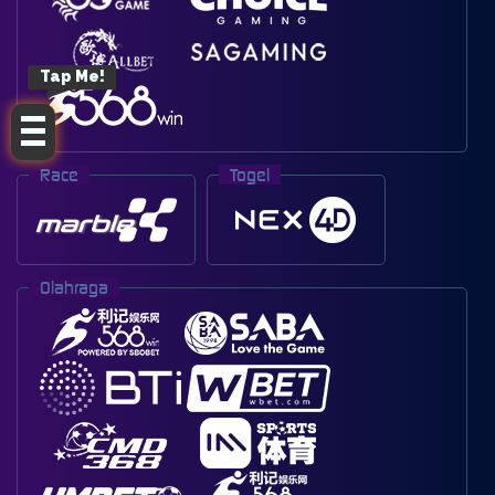
Tap Me!
Race
Togel
Olahraga