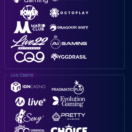
Live Casino